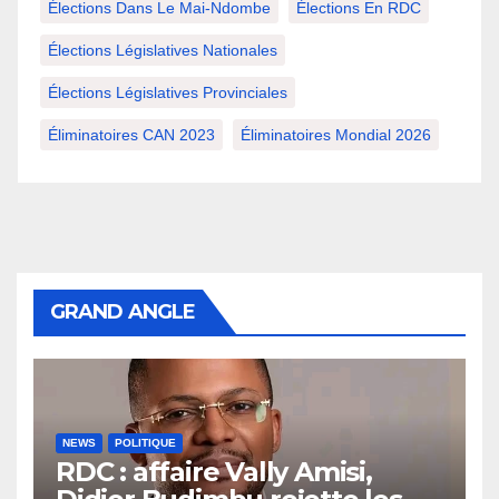
Élections Dans Le Mai-Ndombe
Élections En RDC
Élections Législatives Nationales
Élections Législatives Provinciales
Éliminatoires CAN 2023
Éliminatoires Mondial 2026
GRAND ANGLE
NEWS
POLITIQUE
RDC : affaire Vally Amisi,