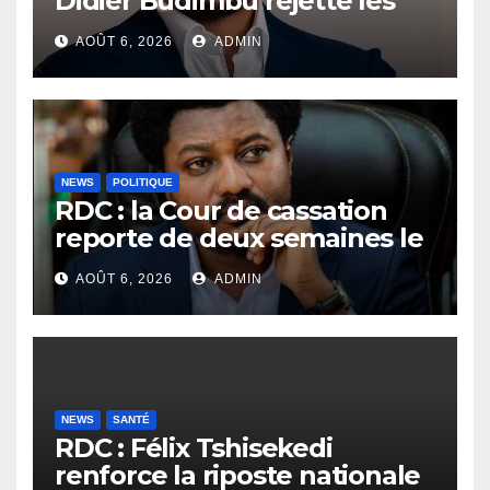
Didier Budimbu rejette les
accusations et appelle à
AOÛT 6, 2026
ADMIN
laisser la justice établir la
vérité
NEWS
POLITIQUE
RDC : la Cour de cassation
reporte de deux semaines le
procès Frivao
AOÛT 6, 2026
ADMIN
NEWS
SANTÉ
RDC : Félix Tshisekedi
renforce la riposte nationale