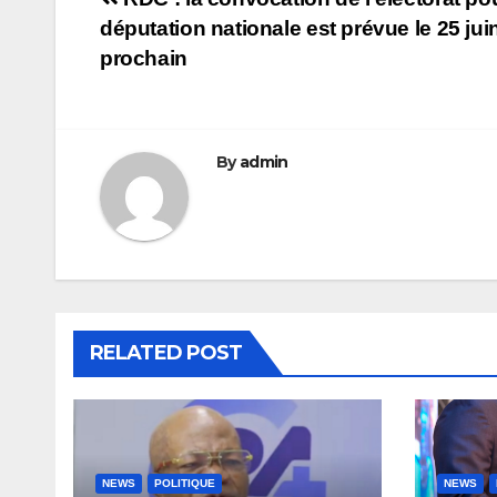
Navigation
députation nationale est prévue le 25 jui
de
prochain
l’article
By
admin
RELATED POST
NEWS
POLITIQUE
NEWS