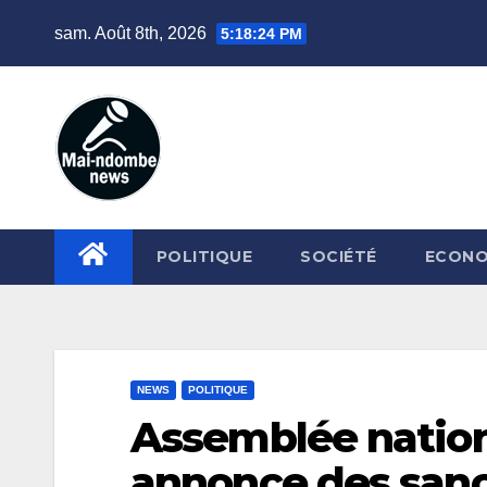
Skip
sam. Août 8th, 2026
5:18:25 PM
to
content
POLITIQUE
SOCIÉTÉ
ECONO
NEWS
POLITIQUE
Assemblée nation
annonce des sanc