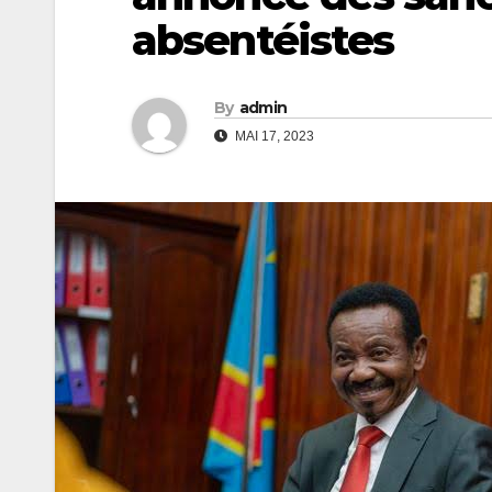
absentéistes
By
admin
MAI 17, 2023