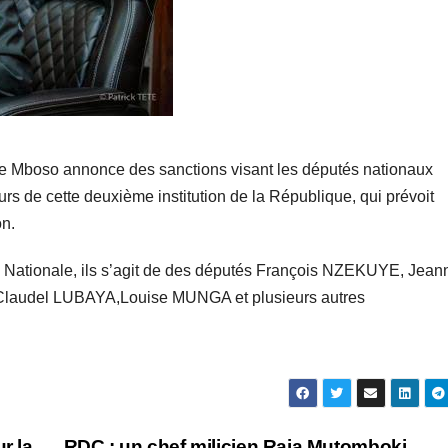
he Mboso annonce des sanctions visant les députés nationaux
s de cette deuxième institution de la République, qui prévoit
on.
 Nationale, ils s’agit de des députés François NZEKUYE, Jean
udel LUBAYA,Louise MUNGA et plusieurs autres
r la
RDC : un chef milicien Raia Mutomboki