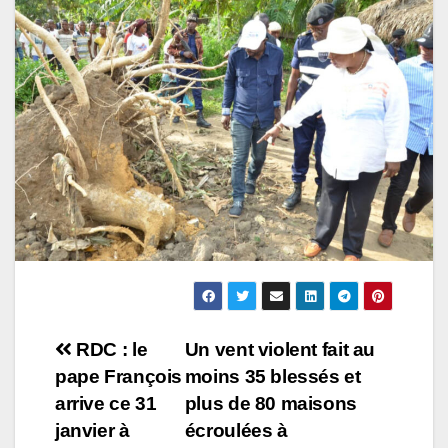
Navigation
RDC : le
Un vent violent fait au
pape François
moins 35 blessés et
de
arrive ce 31
plus de 80 maisons
l’article
janvier à
écroulées à