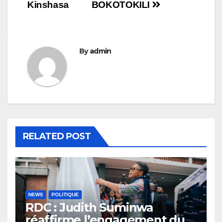
Kinshasa
BOKOTOKILI
By
admin
RELATED POST
NEWS
POLITIQUE
RDC : Judith Suminwa
réaffirme l’engagement du