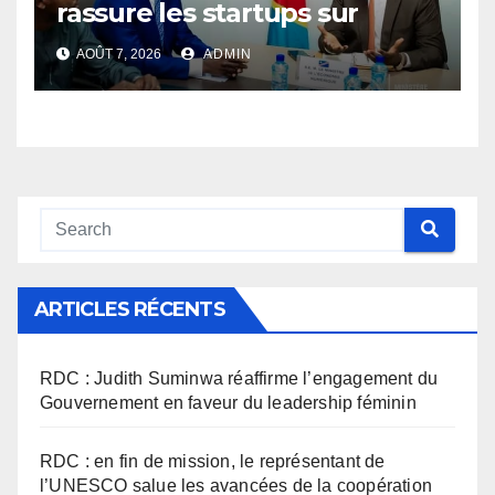
rassure les startups sur
l’application des nouvelles
AOÛT 7, 2026
ADMIN
taxes dans le secteur du
numérique
ARTICLES RÉCENTS
RDC : Judith Suminwa réaffirme l’engagement du
Gouvernement en faveur du leadership féminin
RDC : en fin de mission, le représentant de
l’UNESCO salue les avancées de la coopération