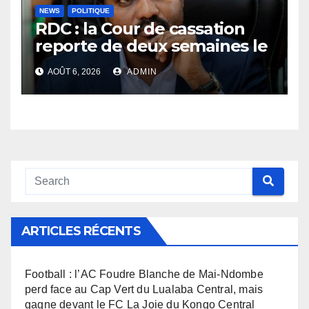
NEWS
POLITIQUE
RDC : la Cour de cassation
reporte de deux semaines le
procès Frivao
AOÛT 6, 2026
ADMIN
ARTICLES RÉCENTS
Football : l’AC Foudre Blanche de Mai-Ndombe
perd face au Cap Vert du Lualaba Central, mais
gagne devant le FC La Joie du Kongo Central