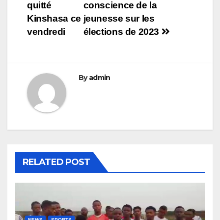
de
quitté
conscience de la
l’article
Kinshasa ce
jeunesse sur les
vendredi
élections de 2023
By
admin
RELATED POST
NEWS
SPORTS