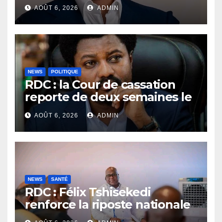
accusations et appelle à
AOÛT 6, 2026
ADMIN
laisser la justice établir la
vérité
NEWS
POLITIQUE
RDC : la Cour de cassation
reporte de deux semaines le
procès Frivao
AOÛT 6, 2026
ADMIN
NEWS
SANTÉ
RDC : Félix Tshisekedi
renforce la riposte nationale
contre l’épidémie d’Ebola