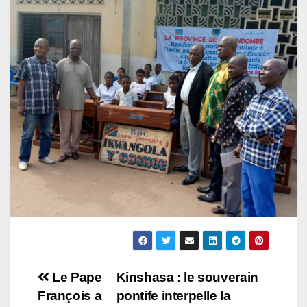
Navigation
Le Pape
Kinshasa : le souverain
François a
pontife interpelle la