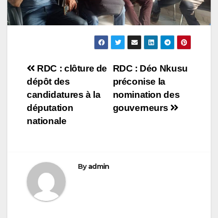
Navigation
RDC : clôture de
RDC : Déo Nkusu
dépôt des
préconise la
de
candidatures à la
nomination des
l’article
députation
gouverneurs
nationale
By
admin