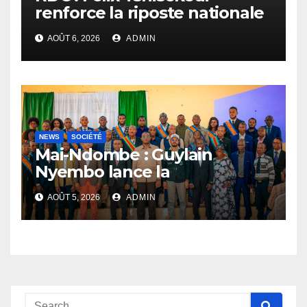
renforce la riposte nationale
contre l’épidémie d’Ebola
AOÛT 6, 2026
ADMIN
NEWS
SOCIÉTÉ
Mai-Ndombe : Guylain
Nyembo lance la
sensibilisation au deuxième
AOÛT 5, 2026
ADMIN
recensement général à
Inongo