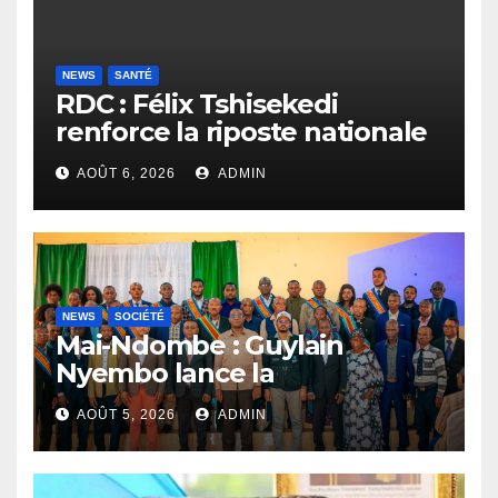
NEWS
SANTÉ
RDC : Félix Tshisekedi
renforce la riposte nationale
contre l’épidémie d’Ebola
AOÛT 6, 2026
ADMIN
NEWS
SOCIÉTÉ
Mai-Ndombe : Guylain
Nyembo lance la
sensibilisation au deuxième
AOÛT 5, 2026
ADMIN
recensement général à
Inongo