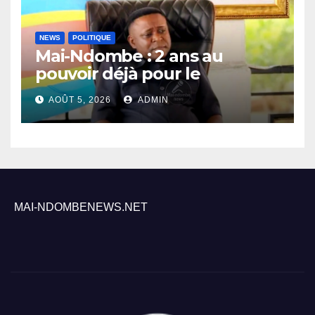
NEWS
POLITIQUE
Mai-Ndombe : 2 ans au
pouvoir déjà pour le
Gouverneur Nkoso Kevani
AOÛT 5, 2026
ADMIN
MAI-NDOMBENEWS.NET