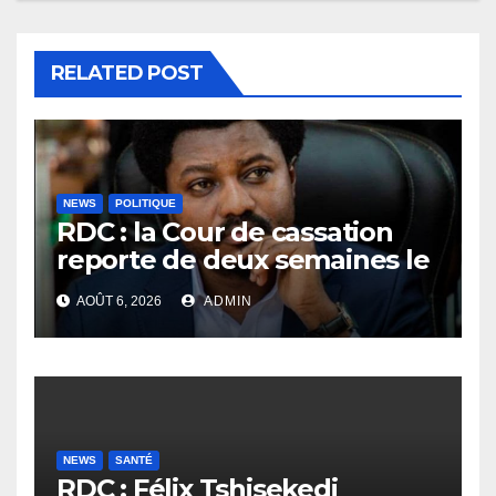
RELATED POST
NEWS
POLITIQUE
RDC : la Cour de cassation
reporte de deux semaines le
procès Frivao
AOÛT 6, 2026
ADMIN
NEWS
SANTÉ
RDC : Félix Tshisekedi