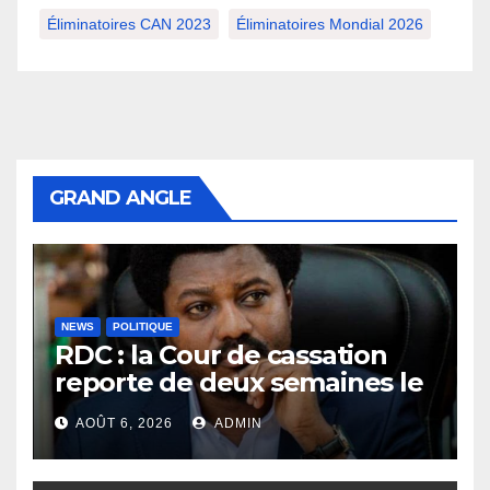
Éliminatoires CAN 2023
Éliminatoires Mondial 2026
GRAND ANGLE
NEWS
POLITIQUE
RDC : la Cour de cassation
reporte de deux semaines le
procès Frivao
AOÛT 6, 2026
ADMIN