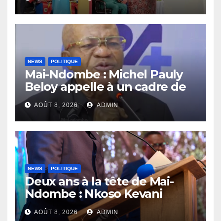
compétences au service de
la nation
NEWS
POLITIQUE
Mai-Ndombe : Michel Pauly
Beloy appelle à un cadre de
concertation avant la tenue
AOÛT 8, 2026
ADMIN
du dialogue inclusif
NEWS
POLITIQUE
Deux ans à la tête de Mai-
Ndombe : Nkoso Kevani
défend son bilan et fait de la
AOÛT 8, 2026
ADMIN
sécurité sa priorité