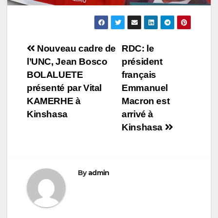
Navigation
Nouveau cadre de
RDC: le
l’UNC, Jean Bosco
président
de
BOLALUETE
français
l’article
présenté par Vital
Emmanuel
KAMERHE à
Macron est
Kinshasa
arrivé à
Kinshasa
By
admin