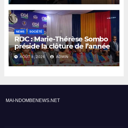
NEWS
SOCIÉTÉ
RDC : Marie-Thérèse Sombo
préside la clôture de l’année
académique 2025-2026 à
AOÛT 8, 2026
ADMIN
l’UNIKIN
MAI-NDOMBENEWS.NET