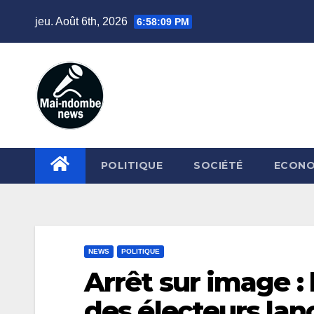
Skip
jeu. Août 6th, 2026
6:58:10 PM
to
content
POLITIQUE
SOCIÉTÉ
ECONO
NEWS
POLITIQUE
Arrêt sur image :
des électeurs la