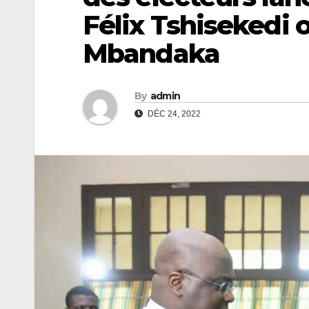
Félix Tshisekedi o
Mbandaka
By
admin
DÉC 24, 2022