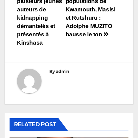
plusieurs jeunes
populations de
de
auteurs de
Kwamouth, Masisi
l’article
kidnapping
et Rutshuru :
démantelés et
Adolphe MUZITO
présentés à
hausse le ton
Kinshasa
By
admin
RELATED POST