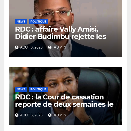
NEWS
POLITIQUE
RDC : affaire Vally Amisi,
Didier Budimbu rejette les
accusations et appelle à
AOÛT 6, 2026
ADMIN
laisser la justice établir la
vérité
NEWS
POLITIQUE
RDC : la Cour de cassation
reporte de deux semaines le
procès Frivao
AOÛT 6, 2026
ADMIN