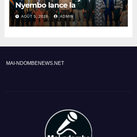
Nyembo lance la
sensibilisation au deuxième
AOÛT 5, 2026
ADMIN
recensement général à
Inongo
MAI-NDOMBENEWS.NET