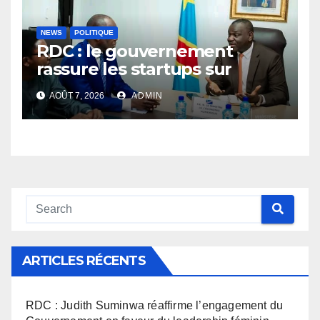
NEWS
POLITIQUE
RDC : le gouvernement
rassure les startups sur
l’application des nouvelles
AOÛT 7, 2026
ADMIN
taxes dans le secteur du
numérique
ARTICLES RÉCENTS
RDC : Judith Suminwa réaffirme l’engagement du