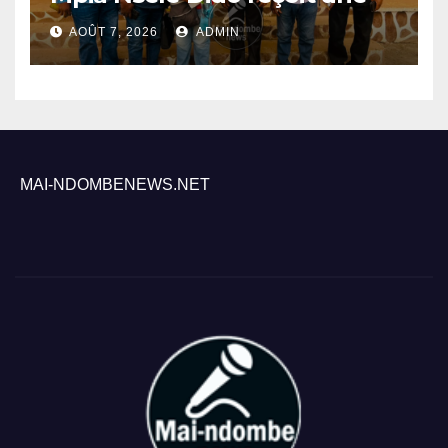
mission du PNLP pour
AOÛT 7, 2026
ADMIN
renforcer le suivi de la lutte
contre le paludisme
MAI-NDOMBENEWS.NET