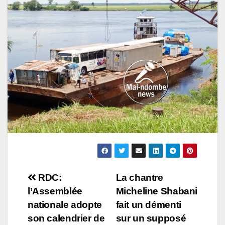
Navigation
RDC:
La chantre
l’Assemblée
Micheline Shabani
de
nationale adopte
fait un démenti
l’article
son calendrier de
sur un supposé