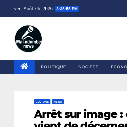
Skip
ven. Août 7th, 2026
3:35:57 PM
to
content
POLITIQUE
SOCIÉTÉ
ECONO
CULTURE
NEWS
Arrêt sur image : 
vient de décerne