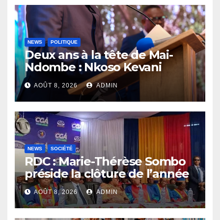
NEWS
POLITIQUE
Deux ans à la tête de Mai-
Ndombe : Nkoso Kevani
défend son bilan et fait de la
AOÛT 8, 2026
ADMIN
sécurité sa priorité
NEWS
SOCIÉTÉ
RDC : Marie-Thérèse Sombo
préside la clôture de l’année
académique 2025-2026 à
AOÛT 8, 2026
ADMIN
l’UNIKIN