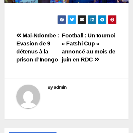
Navigation
Mai-Ndombe :
Football : Un tournoi
Evasion de 9
« Fatshi Cup »
de
détenus à la
annoncé au mois de
l’article
prison d’Inongo
juin en RDC
By
admin