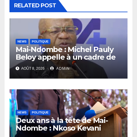
RELATED POST
NEWS
POLITIQUE
Mai-Ndombe : Michel Pauly
Beloy appelle à un cadre de
concertation avant la tenue
AOÛT 8, 2026
ADMIN
du dialogue inclusif
NEWS
POLITIQUE
Deux ans à la tête de Mai-
Ndombe : Nkoso Kevani
défend son bilan et fait de la