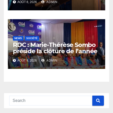
AOÛT 8, 2026
ADMIN
sécurité sa priorité
NEWS
SOCIÉTÉ
RDC : Marie-Thérèse Sombo
préside la clôture de l’année
académique 2025-2026 à
AOÛT 8, 2026
ADMIN
l’UNIKIN