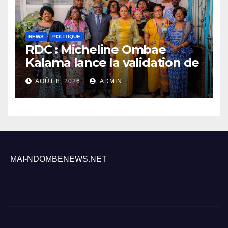
NEWS
POLITIQUE
RDC : Micheline Ombae
Kalama lance la validation de
la stratégie nationale pour
AOÛT 8, 2026
ADMIN
renforcer la participation
politique des femmes
MAI-NDOMBENEWS.NET