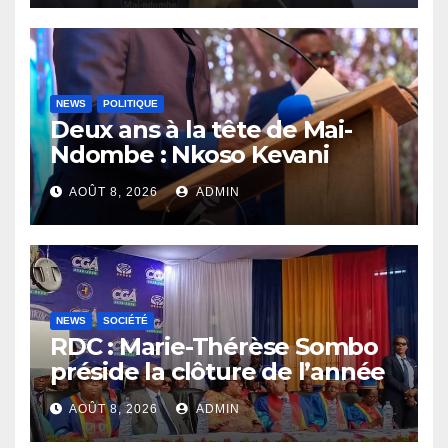
NEWS
POLITIQUE
Deux ans à la tête de Mai-
Ndombe : Nkoso Kevani
défend son bilan et fait de la
AOÛT 8, 2026
ADMIN
sécurité sa priorité
NEWS
SOCIÉTÉ
RDC : Marie-Thérèse Sombo
préside la clôture de l’année
académique 2025-2026 à
AOÛT 8, 2026
ADMIN
l’UNIKIN