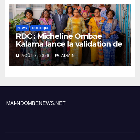
NEWS
POLITIQUE
RDC : Micheline Ombae
Kalama lance la validation de
la stratégie nationale pour
AOÛT 8, 2026
ADMIN
renforcer la participation
politique des femmes
MAI-NDOMBENEWS.NET