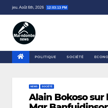
Skip
jeu. Août 6th, 2026
12:03:14 PM
to
content
POLITIQUE
SOCIÉTÉ
ECONO
NEWS
SOCIÉTÉ
Alain Bokoso sur 
Mgr Banfuidinson