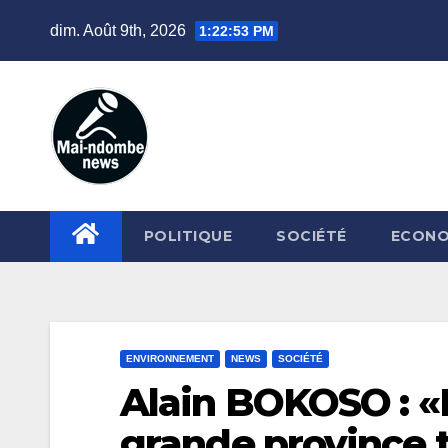
Skip
dim. Août 9th, 2026
1:22:54 PM
to
content
POLITIQUE
SOCIÉTÉ
ECONO
ENVIRONNEMENT
NEWS
SOCIÉTÉ
Alain BOKOSO : 
grande province 