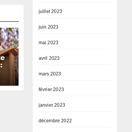
juillet 2023
juin 2023
mai 2023
te
avril 2023
:
mars 2023
 et
é sa
février 2023
janvier 2023
décembre 2022