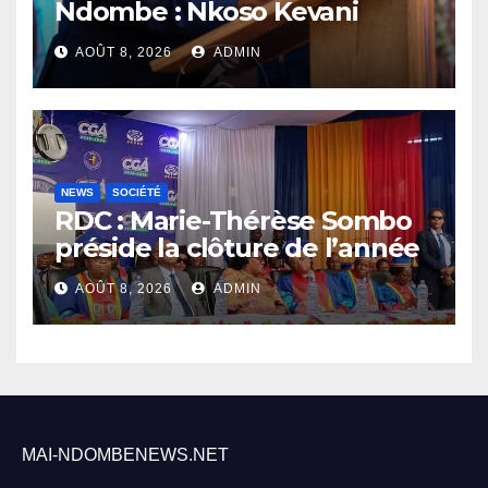
Ndombe : Nkoso Kevani
défend son bilan et fait de la
AOÛT 8, 2026
ADMIN
sécurité sa priorité
NEWS
SOCIÉTÉ
RDC : Marie-Thérèse Sombo
préside la clôture de l’année
académique 2025-2026 à
AOÛT 8, 2026
ADMIN
l’UNIKIN
MAI-NDOMBENEWS.NET