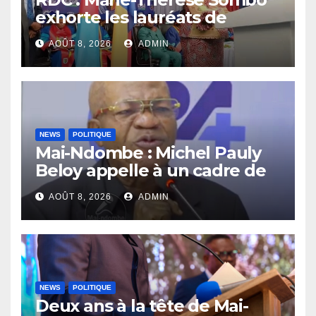
exhorte les lauréats de
l’UNIKIN à mettre leurs
AOÛT 8, 2026
ADMIN
compétences au service de
la nation
NEWS
POLITIQUE
Mai-Ndombe : Michel Pauly
Beloy appelle à un cadre de
concertation avant la tenue
AOÛT 8, 2026
ADMIN
du dialogue inclusif
NEWS
POLITIQUE
Deux ans à la tête de Mai-