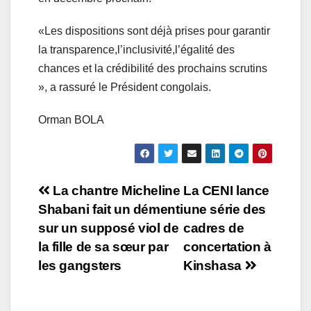
«Les dispositions sont déjà prises pour garantir
la transparence,l’inclusivité,l’égalité des
chances et la crédibilité des prochains scrutins
», a rassuré le Président congolais.
Orman BOLA
Navigation
La chantre Micheline
La CENI lance
Shabani fait un démenti
une série des
de
sur un supposé viol de
cadres de
l’article
la fille de sa sœur par
concertation à
les gangsters
Kinshasa