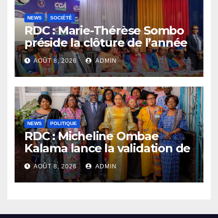
NEWS
SOCIÉTÉ
RDC : Marie-Thérèse Sombo
préside la clôture de l’année
académique 2025-2026 à
AOÛT 8, 2026
ADMIN
l’UNIKIN
NEWS
POLITIQUE
RDC : Micheline Ombae
Kalama lance la validation de
la stratégie nationale pour
AOÛT 8, 2026
ADMIN
renforcer la participation
politique des femmes