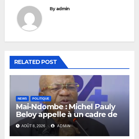
By
admin
RELATED POST
NEWS
POLITIQUE
Mai-Ndombe : Michel Pauly
Beloy appelle à un cadre de
concertation avant la tenue
AOÛT 8, 2026
ADMIN
du dialogue inclusif