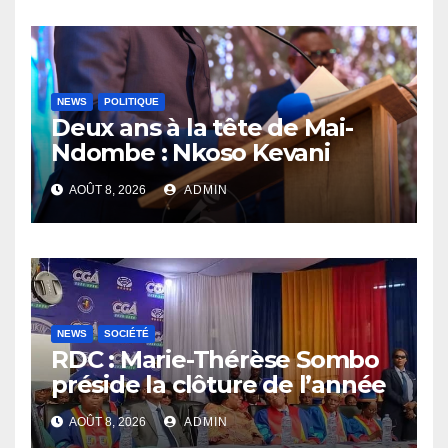
NEWS
POLITIQUE
Deux ans à la tête de Mai-
Ndombe : Nkoso Kevani
défend son bilan et fait de la
AOÛT 8, 2026
ADMIN
sécurité sa priorité
NEWS
SOCIÉTÉ
RDC : Marie-Thérèse Sombo
préside la clôture de l’année
académique 2025-2026 à
AOÛT 8, 2026
ADMIN
l’UNIKIN