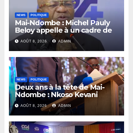
NEWS
POLITIQUE
Mai-Ndombe : Michel Pauly
Beloy appelle à un cadre de
concertation avant la tenue
AOÛT 8, 2026
ADMIN
du dialogue inclusif
NEWS
POLITIQUE
Deux ans à la tête de Mai-
Ndombe : Nkoso Kevani
défend son bilan et fait de la
AOÛT 8, 2026
ADMIN
sécurité sa priorité