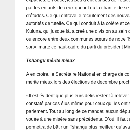
par les enfants de ceux qui ont eu la chance de se 
d’études. Ce qui entrave le recrutement des nouvea
autorités de tutelle. Ce qui conduit à la colère et 
Kuluna, qui jusque là, a créé une division au sein
ou encore entre deux communes sœurs de notre Tsh
sort», marte ce haut-cadre du parti du président M
Tshangu mérite mieux
A en croire, le Secrétaire National en charge de c
mérite mieux lors des élections de décembre proch
«Il est évident que plusieurs défis restent à relev
constaté par ces élus même pour ceux qui les ont 
parlement. Tout au long de ce mandat, aucun déput
vouée à une misère sans précédente. D’où, il faut
permettra de bâtir un Tshangu plus meilleur qu’ava