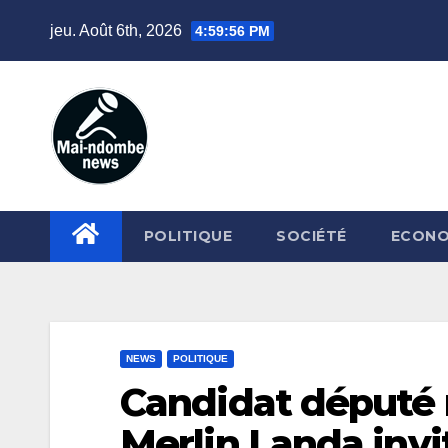
Skip
jeu. Août 6th, 2026
4:59:57 PM
to
content
POLITIQUE
SOCIÉTÉ
ECONO
NEWS
POLITIQUE
Candidat député 
Merlin Landa invi