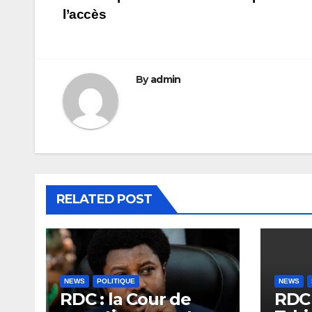
l’article
l’accès
By
admin
RELATED POST
NEWS
POLITIQUE
NEWS
RDC : la Cour de
RDC 