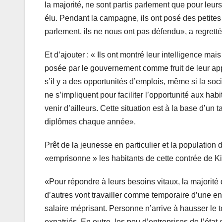
la majorité, ne sont partis parlement que pour leur
élu. Pendant la campagne, ils ont posé des petites 
parlement, ils ne nous ont pas défendu», a regrett
Et d’ajouter : « Ils ont montré leur intelligence ma
posée par le gouvernement comme fruit de leur appo
s’il y a des opportunités d’emplois, même si la soc
ne s’impliquent pour faciliter l’opportunité aux ha
venir d’ailleurs. Cette situation est à la base d’u
diplômes chaque année».
Prêt de la jeunesse en particulier et la populatio
«emprisonne » les habitants de cette contrée de K
«Pour répondre à leurs besoins vitaux, la majorité 
d’autres vont travailler comme temporaire d’une en
salaire méprisant. Personne n’arrive à hausser le 
expatriés. En outre, les peu d’entreprises de l’éta