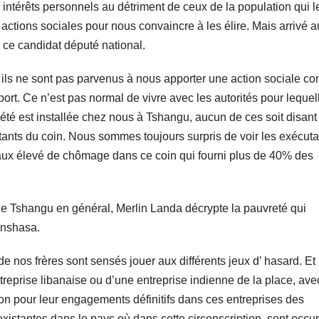
s intérêts personnels au détriment de ceux de la population qui l
actions sociales pour nous convaincre à les élire. Mais arrivé a
é ce candidat député national.
is ils ne sont pas parvenus à nous apporter une action sociale co
rt. Ce n’est pas normal de vivre avec les autorités pour lequel
iété est installée chez nous à Tshangu, aucun de ces soit disant
bitants du coin. Nous sommes toujours surpris de voir les exécut
n taux élevé de chômage dans ce coin qui fourni plus de 40% des
n de Tshangu en général, Merlin Landa décrypte la pauvreté qui
inshasa.
de nos frères sont sensés jouer aux différents jeux d’ hasard. Et
treprise libanaise ou d’une entreprise indienne de la place, ave
ton pour leur engagements définitifs dans ces entreprises des
t existantes dans le pays où dans cette circonscription, sont occ