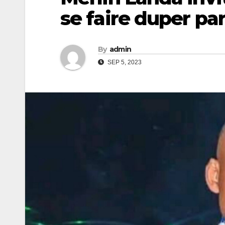
se faire duper pa
By
admin
SEP 5, 2023