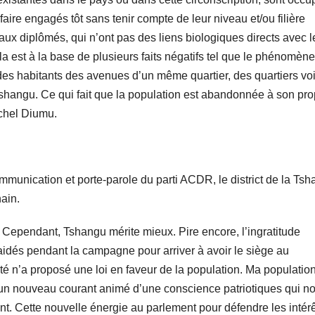
faire engagés tôt sans tenir compte de leur niveau et/ou filière
ux diplômés, qui n’ont pas des liens biologiques directs avec l
cela est à la base de plusieurs faits négatifs tel que le phénomène
 des habitants des avenues d’un même quartier, des quartiers vo
angu. Ce qui fait que la population est abandonnée à son pro
ichel Diumu.
ommunication et porte-parole du parti ACDR, le district de la Ts
ain.
er. Cependant, Tshangu mérite mieux. Pire encore, l’ingratitude
aidés pendant la campagne pour arriver à avoir le siège au
é n’a proposé une loi en faveur de la population. Ma population
 un nouveau courant animé d’une conscience patriotiques qui n
nt. Cette nouvelle énergie au parlement pour défendre les intér